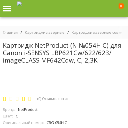
0
Главная
/
Картриджи лазерные
/
Картриджи лазерные совмес
Картридж NetProduct (N-№054H C) для
Canon i-SENSYS LBP621Cw/622/623/
imageCLASS MF642Cdw, C, 2,3K
(0)
Оставить отзыв
Бренд:
NetProduct
Цвет:
C
Оригинальный номер:
CRG-054H C