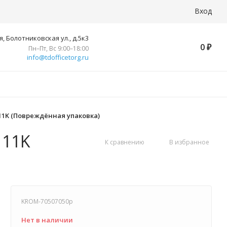
Вход
, Болотниковская ул., д.5к3
0
₽
Пн–Пт, Вс 9:00–18:00
info@tdofficetorg.ru
 11K (Повреждённая упаковка)
 11K
К сравнению
В избранное
KROM-70507050p
Нет в наличии