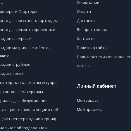
га
О компании
лоперы и Стартеры
Оплата
асти для восстанов. картриджа
Доставка
асти для ремонта оргтехники
Возврат товара
риджи лазерные
Контакты
риджи матричные и Ленты
Политика сайта
ящие
Пользовательское соглаше
риджи струйные
ВАЖНО
ридж-пленки
ьютер. запчасти и аксессуары
Личный кабинет
етинговые материалы
Мои заказы
риалы для обслуживания
Мой профиль
тающая техника и опции к ней
 (сист.непрер.подачи чернил)
иальное оборудование и