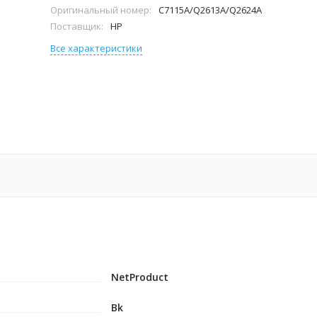
Оригинальный номер:
C7115A/Q2613A/Q2624A
Поставщик:
HP
Все характеристики
NetProduct
Bk