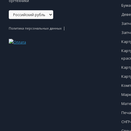
оргтехники
Бума
Деве
Запч
|
Политика персональных данных
Запч
Карт
Карт
крас
Карт
Карт
Комп
Марк
Мате
Печа
СНПЧ
Спец