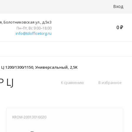
Вход
, Болотниковская ул., д.5к3
0
₽
Пн–Пт, Вс 9:00–18:00
info@tdofficetorg.ru
LJ 1200/1300/1150, Универсальный, 2,5K
 LJ
К сравнению
В избранное
KROM-20013016020