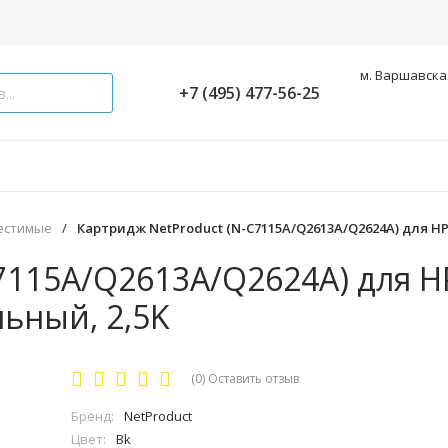
м. Варшавская
+7 (495) 477-56-25
естимые
/
Картридж NetProduct (N-C7115A/Q2613A/Q2624A) для HP 
7115A/Q2613A/Q2624A) для HP
льный, 2,5K
(0)
Оставить отзыв
Бренд:
NetProduct
Цвет:
Bk