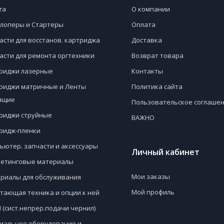
га
О компании
лоперы и Стартеры
Оплата
асти для восстанов. картриджа
Доставка
асти для ремонта оргтехники
Возврат товара
риджи лазерные
Контакты
риджи матричные и Ленты
Политика сайта
ящие
Пользовательское соглаше
риджи струйные
ВАЖНО
ридж-пленки
ьютер. запчасти и аксессуары
Личный кабинет
етинговые материалы
Мои заказы
риалы для обслуживания
Мой профиль
тающая техника и опции к ней
 (сист.непрер.подачи чернил)
иальное оборудование и