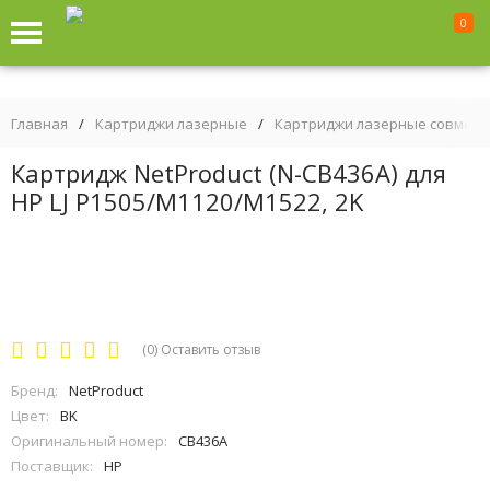
0
Главная
/
Картриджи лазерные
/
Картриджи лазерные совмес
Картридж NetProduct (N-CB436A) для
HP LJ P1505/M1120/M1522, 2K
(0)
Оставить отзыв
Бренд:
NetProduct
Цвет:
BK
Оригинальный номер:
CB436A
Поставщик:
HP