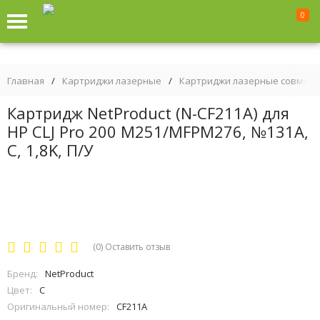
0
Главная
/
Картриджи лазерные
/
Картриджи лазерные совмес
Картридж NetProduct (N-CF211A) для
HP CLJ Pro 200 M251/MFPM276, №131A,
C, 1,8K, П/У
(0)
Оставить отзыв
Бренд:
NetProduct
Цвет:
C
Оригинальный номер:
CF211A