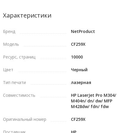
Характеристики
Бренд
NetProduct
Модель
CF259X
Ресурс, страниц
10000
Цвет
Черный
Тип печати
лазерная
Совместимость
HP LaserJet Pro M304/
M404n/ dn/ dw/ MFP
M428dw/ fdn/ fdw
Оригинальный номер
CF259X
Поставщик
HP