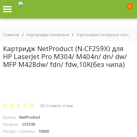
0
Главная
/
Картриджи лазерные
/
Картриджи лазерные совмес
Картридж NetProduct (N-CF259X) для
HP LaserJet Pro M304/ M404n/ dn/ dw/
MFP M428dw/ fdn/ fdw,10K(без чипа)
(0)
Оставить отзыв
Бренд:
NetProduct
Модель:
CF259X
Ресурс, страниц:
10000