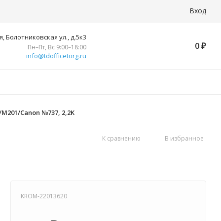
Вход
, Болотниковская ул., д.5к3
0
₽
Пн–Пт, Вс 9:00–18:00
info@tdofficetorg.ru
/M201/Canon №737, 2,2K
К сравнению
В избранное
KROM-22013620