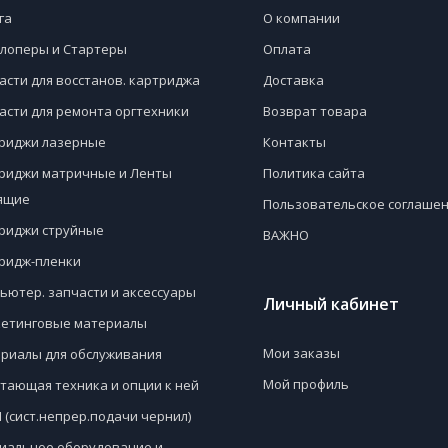
га
О компании
лоперы и Стартеры
Оплата
асти для восстанов. картриджа
Доставка
асти для ремонта оргтехники
Возврат товара
риджи лазерные
Контакты
риджи матричные и Ленты
Политика сайта
ящие
Пользовательское соглаше
риджи струйные
ВАЖНО
ридж-пленки
ьютер. запчасти и аксессуары
Личный кабинет
етинговые материалы
Мои заказы
риалы для обслуживания
Мой профиль
тающая техника и опции к ней
 (сист.непрер.подачи чернил)
иальное оборудование и