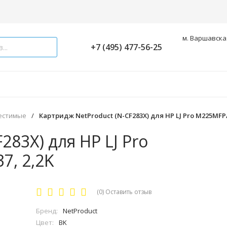
м. Варшавская
+7 (495) 477-56-25
естимые
/
Картридж NetProduct (N-CF283X) для HP LJ Pro M225MFP
283X) для HP LJ Pro
, 2,2K
(0)
Оставить отзыв
Бренд:
NetProduct
Цвет:
BK