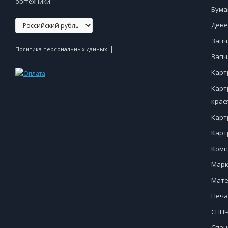
оргтехники
Бума
Деве
Запч
|
Политика персональных данных
Запч
Карт
Карт
крас
Карт
Карт
Комп
Марк
Мате
Печа
СНПЧ
Спец