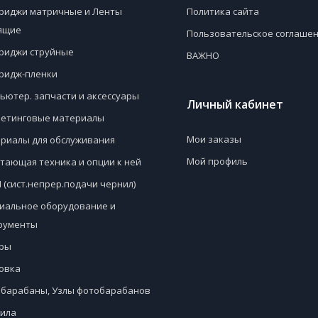
риджи матричные и Ленты
Политика сайта
ящие
Пользовательское соглаше
риджи струйные
ВАЖНО
ридж-пленки
ьютер. запчасти и аксессуары
Личный кабинет
етинговые материалы
Мои заказы
риалы для обслуживания
Мой профиль
тающая техника и опции к ней
 (сист.непрер.подачи чернил)
иальное оборудование и
рументы
ры
овка
барабаны, Узлы фотобарабанов
ила