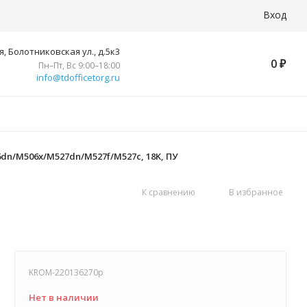
Вход
, Болотниковская ул., д.5к3
0
₽
Пн–Пт, Вс 9:00–18:00
info@tdofficetorg.ru
6dn/M506x/M527dn/M527f/M527c, 18K, ПУ
К сравнению
В избранное
KROM-220136270p
Нет в наличии