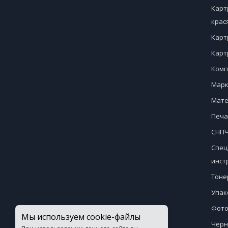
Карт
крас
Карт
Карт
Комп
Марк
Мате
Печа
СНПЧ
Спец
инст
Тоне
Упак
Фото
Мы используем cookie-файлы
Черн