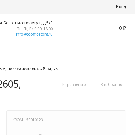
Вход
, Болотниковская ул., д.5к3
0
₽
Пн–Пт, Вс 9:00–18:00
info@tdofficetorg.ru
2605, Восстановленный, M, 2K
2605,
К сравнению
В избранное
KROM-150010123