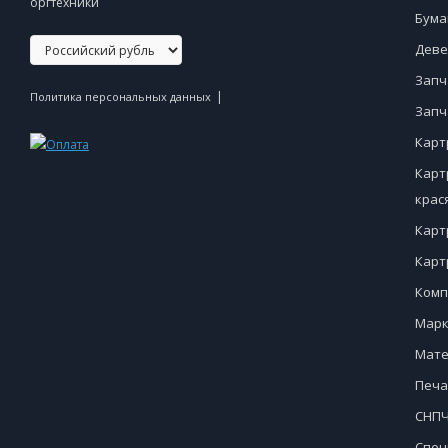
оргтехники
Бума
Деве
Запч
|
Политика персональных данных
Запч
Карт
Карт
крас
Карт
Карт
Комп
Марк
Мате
Печа
СНПЧ
Спец