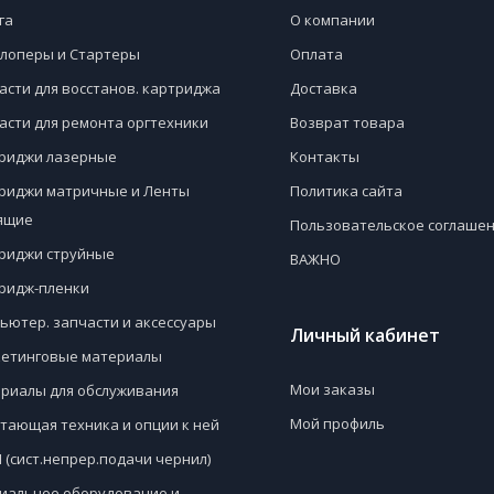
га
О компании
лоперы и Стартеры
Оплата
асти для восстанов. картриджа
Доставка
асти для ремонта оргтехники
Возврат товара
риджи лазерные
Контакты
риджи матричные и Ленты
Политика сайта
ящие
Пользовательское соглаше
риджи струйные
ВАЖНО
ридж-пленки
ьютер. запчасти и аксессуары
Личный кабинет
етинговые материалы
Мои заказы
риалы для обслуживания
Мой профиль
тающая техника и опции к ней
 (сист.непрер.подачи чернил)
иальное оборудование и