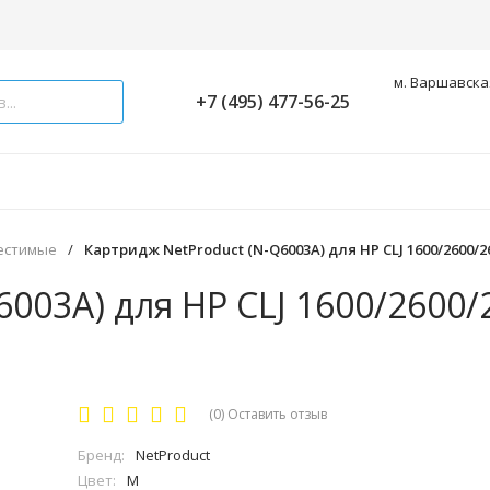
м. Варшавская
+7 (495) 477-56-25
естимые
/
Картридж NetProduct (N-Q6003A) для HP CLJ 1600/2600/
003A) для HP CLJ 1600/2600/
(0)
Оставить отзыв
Бренд:
NetProduct
Цвет:
M