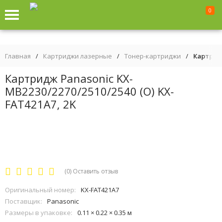
0
Главная
/
Картриджи лазерные
/
Тонер-картриджи
/
Картридж
Картридж Panasonic KX-
MB2230/2270/2510/2540 (O) KX-
FAT421A7, 2K
(0)
Оставить отзыв
Оригинальный номер:
KX-FAT421A7
Поставщик:
Panasonic
Размеры в упаковке:
0.11 × 0.22 × 0.35 м