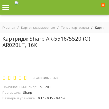
0
Главная
/
Картриджи лазерные
/
Тонер-картриджи
/
Картридж
Картридж Sharp AR-5516/5520 (О)
AR020LT, 16К
(0)
Оставить отзыв
Оригинальный номер:
AR020LT
Поставщик:
Sharp
Размеры в упаковке:
0.17 × 0.15 × 0.47 м