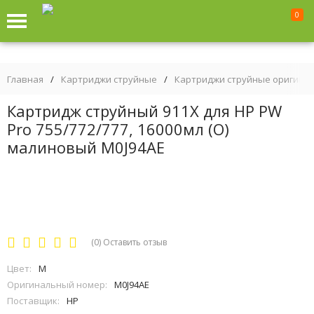
0
Главная
/
Картриджи струйные
/
Картриджи струйные оригина
Картридж струйный 911X для HP PW
Pro 755/772/777, 16000мл (О)
малиновый M0J94AE
(0)
Оставить отзыв
Цвет:
M
Оригинальный номер:
M0J94AE
Поставщик:
HP