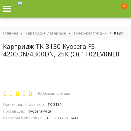
0
Главная
/
Картриджи лазерные
/
Тонер-картриджи
/
Картридж
Картридж TK-3130 Kyocera FS-
4200DN/4300DN, 25К (О) 1T02LV0NL0
(0)
Оставить отзыв
Оригинальный номер:
TK-3130
Поставщик:
Kyocera-Mita
Размеры в упаковке:
0.13 × 0.17 × 0.34 м