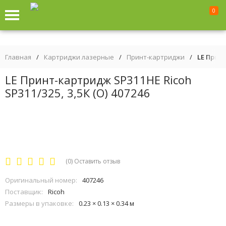
0
Главная
/
Картриджи лазерные
/
Принт-картриджи
/
LE Принт
LE Принт-картридж SP311HE Ricoh
SP311/325, 3,5К (О) 407246
(0)
Оставить отзыв
Оригинальный номер:
407246
Поставщик:
Ricoh
Размеры в упаковке:
0.23 × 0.13 × 0.34 м