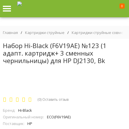
0
Главная
/
Картриджи струйные
/
Картриджи струйные совмест
Набор Hi-Black (F6V19AE) №123 (1
адапт. картридж+ 3 сменных
чернильницы) для HP DJ2130, Bk
(0)
Оставить отзыв
Бренд:
Hi-Black
Оригинальный номер:
ECO(F6V19AE)
Поставщик:
HP