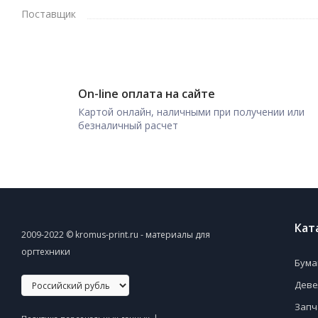
Поставщик
On-line оплата на сайте
Картой онлайн, наличными при получении или
безналичный расчет
Кат
2009-2022 © kromus-print.ru - материалы для
оргтехники
Бума
Деве
Запч