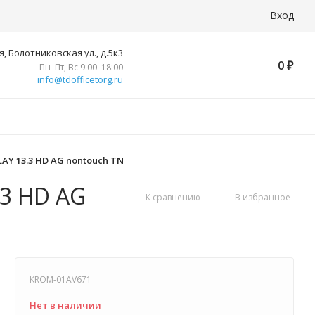
Вход
, Болотниковская ул., д.5к3
0
₽
Пн–Пт, Вс 9:00–18:00
info@tdofficetorg.ru
Y 13.3 HD AG nontouch TN
.3 HD AG
К сравнению
В избранное
KROM-01AV671
Нет в наличии