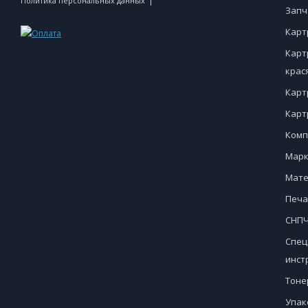
|
Политика персональных данных
Запч
Карт
Карт
крас
Карт
Карт
Комп
Марк
Мате
Печа
СНПЧ
Спец
инст
Тоне
Упак