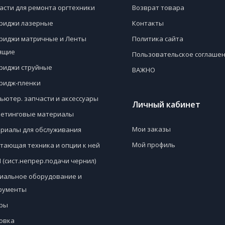
асти для ремонта оргтехники
Возврат товара
риджи лазерные
Контакты
риджи матричные и Ленты
Политика сайта
ящие
Пользовательское соглаше
риджи струйные
ВАЖНО
ридж-пленки
ьютер. запчасти и аксессуары
Личный кабинет
етинговые материалы
Мои заказы
риалы для обслуживания
Мой профиль
тающая техника и опции к ней
 (сист.непрер.подачи чернил)
иальное оборудование и
рументы
ры
овка