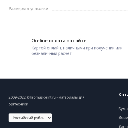
Размеры в упаковке
On-line оплата на сайте
Картой онлайн, наличными при получении или
безналичный расчет
Кат
2009-2022 © kromus-print.ru - материалы для
оргтехники
Бума
Деве
Запч