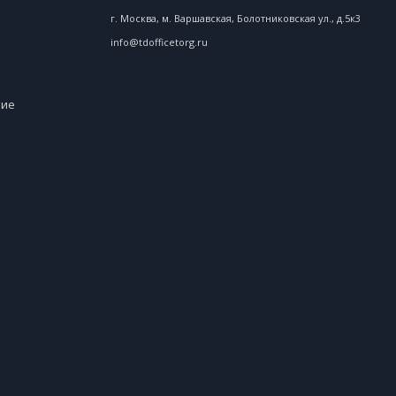
г. Москва, м. Варшавская, Болотниковская ул., д.5к3
info@tdofficetorg.ru
ние