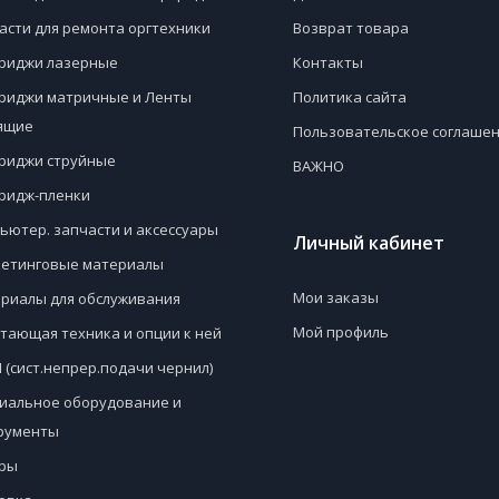
асти для ремонта оргтехники
Возврат товара
риджи лазерные
Контакты
риджи матричные и Ленты
Политика сайта
ящие
Пользовательское соглаше
риджи струйные
ВАЖНО
ридж-пленки
ьютер. запчасти и аксессуары
Личный кабинет
етинговые материалы
Мои заказы
риалы для обслуживания
Мой профиль
тающая техника и опции к ней
 (сист.непрер.подачи чернил)
иальное оборудование и
рументы
ры