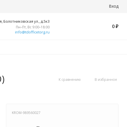
Вход
, Болотниковская ул., д.5к3
0
₽
Пн–Пт, Вс 9:00–18:00
info@tdofficetorg.ru
)
К сравнению
В избранное
KROM-989560027