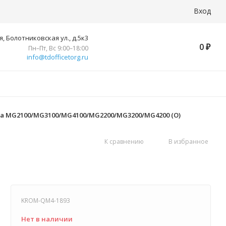
Вход
, Болотниковская ул., д.5к3
0
₽
Пн–Пт, Вс 9:00–18:00
info@tdofficetorg.ru
xma MG2100/MG3100/MG4100/MG2200/MG3200/MG4200 (O)
К сравнению
В избранное
KROM-QM4-1893
Нет в наличии