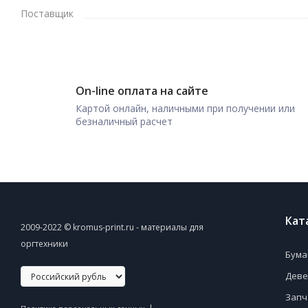
Поставщик
On-line оплата на сайте
Картой онлайн, наличными при получении или
безналичный расчет
Кат
2009-2022 © kromus-print.ru - материалы для
оргтехники
Бума
Деве
Запч