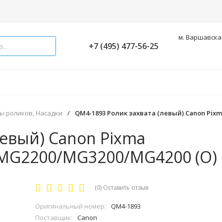
м. Варшавская
+7 (495) 477-56-25
ы роликов, Насадки
/
QM4-1893 Ролик захвата (левый) Canon Pi
левый) Canon Pixma
MG2200/MG3200/MG4200 (O)
(0)
Оставить отзыв
Оригинальный номер:
QM4-1893
Поставщик:
Canon