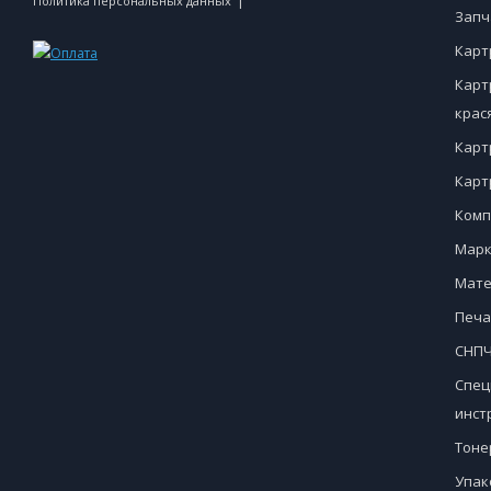
|
Политика персональных данных
Запч
Карт
Карт
крас
Карт
Карт
Комп
Марк
Мате
Печа
СНПЧ
Спец
инст
Тоне
Упак