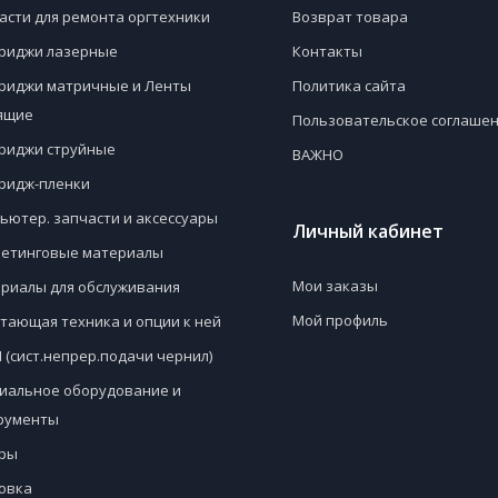
асти для ремонта оргтехники
Возврат товара
риджи лазерные
Контакты
риджи матричные и Ленты
Политика сайта
ящие
Пользовательское соглаше
риджи струйные
ВАЖНО
ридж-пленки
ьютер. запчасти и аксессуары
Личный кабинет
етинговые материалы
Мои заказы
риалы для обслуживания
Мой профиль
тающая техника и опции к ней
 (сист.непрер.подачи чернил)
иальное оборудование и
рументы
ры
овка