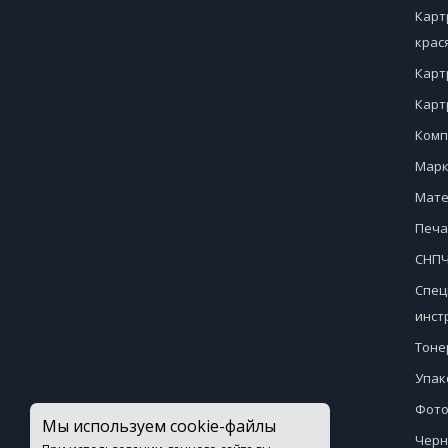
Карт
крас
Карт
Карт
Комп
Марк
Мате
Печа
СНПЧ
Спец
инст
Тоне
Упак
Фото
Мы используем cookie-файлы
Черн