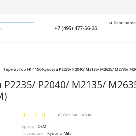
м. Варшавская
+7 (495) 477-56-25
Термистор FK-1150 Kyocera P2235/ P2040/ M2135/ M2635/ M2735/ M2
a P2235/ P2040/ M2135/ M263
M)
(0)
Оставить отзыв
Бренд:
OEM
Поставщик:
Kyocera-Mita