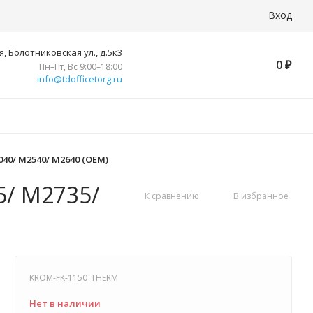
Вход
, Болотниковская ул., д.5к3
0
₽
Пн–Пт, Вс 9:00–18:00
info@tdofficetorg.ru
040/ M2540/ M2640 (ОEM)
5/ M2735/
К сравнению
В избранное
KROM-FK-1150_THERM
Нет в наличии