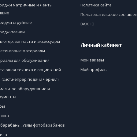
риджи матричные и Ленты
Политика сайта
ящие
Пользовательское соглаше
риджи струйные
ВАЖНО
ридж-пленки
ьютер. запчасти и аксессуары
Личный кабинет
етинговые материалы
Мои заказы
риалы для обслуживания
Мой профиль
тающая техника и опции к ней
 (сист.непрер.подачи чернил)
иальное оборудование и
рументы
ры
овка
барабаны, Узлы фотобарабанов
ила