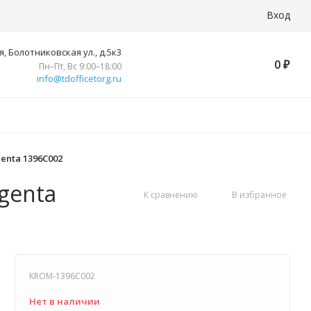
Вход
, Болотниковская ул., д.5к3
0
₽
Пн–Пт, Вс 9:00–18:00
info@tdofficetorg.ru
genta 1396C002
genta
К сравнению
В избранное
KROM-1396C002
Нет в наличии