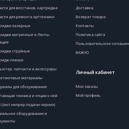
асти для восстанов. картриджа
Доставка
асти для ремонта оргтехники
Возврат товара
риджи лазерные
Контакты
риджи матричные и Ленты
Политика сайта
ящие
Пользовательское соглаше
риджи струйные
ВАЖНО
ридж-пленки
ьютер. запчасти и аксессуары
Личный кабинет
етинговые материалы
Мои заказы
риалы для обслуживания
Мой профиль
тающая техника и опции к ней
 (сист.непрер.подачи чернил)
иальное оборудование и
рументы