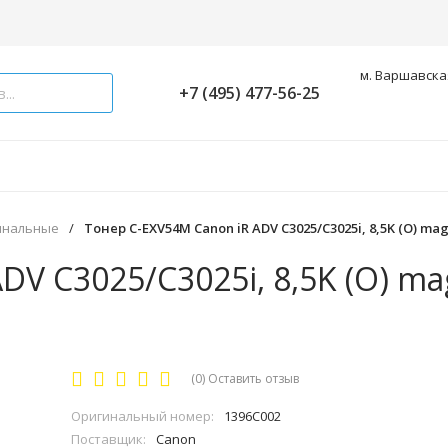
м. Варшавская
+7 (495) 477-56-25
инальные
/
Тонер C-EXV54M Canon iR ADV C3025/C3025i, 8,5K (О) ma
DV C3025/C3025i, 8,5K (О) ma
(0)
Оставить отзыв
Оригинальный номер:
1396C002
Поставщик:
Canon