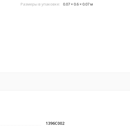
Размеры в упаковке:
0.07 × 0.6 × 0.07 м
1396C002