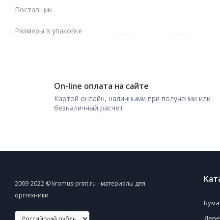
Поставщик
Размеры в упаковке
On-line оплата на сайте
Картой онлайн, наличными при получении или
безналичный расчет
Кат
2009-2022 © kromus-print.ru - материалы для
оргтехники
Бума
Деве