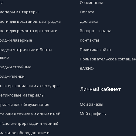
га
О компании
лоперы и Стартеры
Оплата
асти для восстанов. картриджа
Доставка
асти для ремонта оргтехники
Возврат товара
риджи лазерные
Контакты
риджи матричные и Ленты
Политика сайта
ящие
Пользовательское соглаше
риджи струйные
ВАЖНО
ридж-пленки
ьютер. запчасти и аксессуары
Личный кабинет
етинговые материалы
Мои заказы
риалы для обслуживания
Мой профиль
тающая техника и опции к ней
 (сист.непрер.подачи чернил)
иальное оборудование и