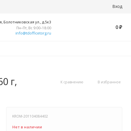
Вход
, Болотниковская ул., д.5к3
0
₽
Пн–Пт, Вс 9:00–18:00
info@tdofficetorg.ru
0 г,
К сравнению
В избранное
KROM-201104084402
Нет в наличии