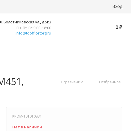
Вход
, Болотниковская ул., д.5к3
0
₽
Пн–Пт, Вс 9:00–18:00
info@tdofficetorg.ru
 M451,
К сравнению
В избранное
KROM-101010831
Нет в наличии