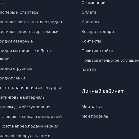
га
О компании
лоперы и Стартеры
Оплата
асти для восстанов. картриджа
Доставка
асти для ремонта оргтехники
Возврат товара
риджи лазерные
Контакты
риджи матричные и Ленты
Политика сайта
ящие
Пользовательское соглаше
риджи струйные
ВАЖНО
ридж-пленки
ьютер. запчасти и аксессуары
Личный кабинет
етинговые материалы
Мои заказы
риалы для обслуживания
Мой профиль
тающая техника и опции к ней
 (сист.непрер.подачи чернил)
иальное оборудование и