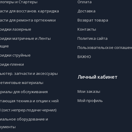
лоперы и Стартеры
Оплата
асти для восстанов. картриджа
Доставка
асти для ремонта оргтехники
Возврат товара
риджи лазерные
Контакты
риджи матричные и Ленты
Политика сайта
ящие
Пользовательское соглаше
риджи струйные
ВАЖНО
ридж-пленки
ьютер. запчасти и аксессуары
Личный кабинет
етинговые материалы
Мои заказы
риалы для обслуживания
Мой профиль
тающая техника и опции к ней
 (сист.непрер.подачи чернил)
иальное оборудование и
рументы