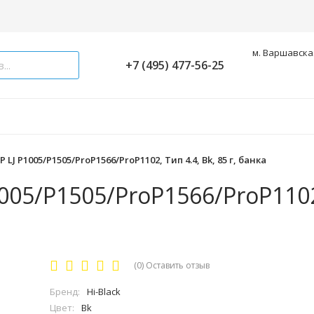
м. Варшавская
+7 (495) 477-56-25
 LJ P1005/P1505/ProP1566/ProP1102, Тип 4.4, Bk, 85 г, банка
1005/P1505/ProP1566/ProP1102
(0)
Оставить отзыв
Бренд:
Hi-Black
Цвет:
Bk