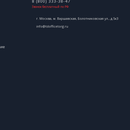
8 (800) 333-38-47
Звонок бесплатный по РФ
г. Москва, м. Варшавская, Болотниковская ул., д.5к3
info@tdofficetorg.ru
ние