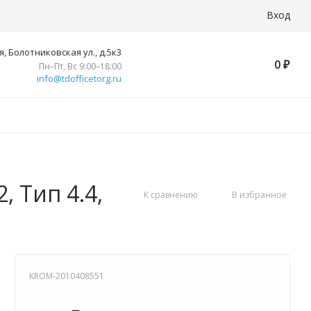
Вход
, Болотниковская ул., д.5к3
0
₽
Пн–Пт, Вс 9:00–18:00
info@tdofficetorg.ru
, Тип 4.4,
К сравнению
В избранное
KROM-2010408551