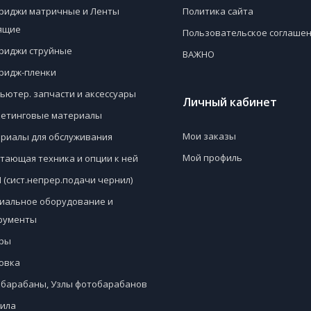
риджи матричные и Ленты
Политика сайта
ящие
Пользовательское соглаше
риджи струйные
ВАЖНО
ридж-пленки
ьютер. запчасти и аксессуары
Личный кабинет
етинговые материалы
Мои заказы
риалы для обслуживания
Мой профиль
тающая техника и опции к ней
 (сист.непрер.подачи чернил)
иальное оборудование и
рументы
ры
овка
барабаны, Узлы фотобарабанов
ила