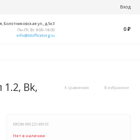
Вход
, Болотниковская ул., д.5к3
0
₽
Пн–Пт, Вс 9:00–18:00
info@tdofficetorg.ru
1.2, Bk,
К сравнению
В избранное
KROM-99122149101
Нет в наличии