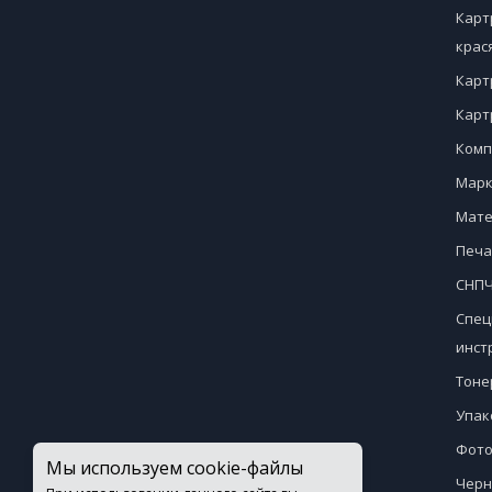
Карт
крас
Карт
Карт
Комп
Марк
Мате
Печа
СНПЧ
Спец
инст
Тоне
Упак
Фото
Мы используем cookie-файлы
Черн