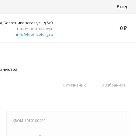
Вход
, Болотниковская ул., д.5к3
0
₽
Пн–Пт, Вс 9:00–18:00
info@tdofficetorg.ru
 канистра
К сравнению
В избранное
KROM-1010100422