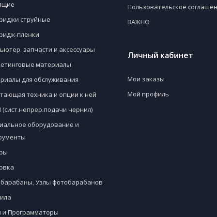
ящие
Пользовательское соглаше
риджи струйные
ВАЖНО
ридж-пленки
ьютер. запчасти и аксессуары
Личный кабинет
етинговые материалы
Мои заказы
риалы для обслуживания
Мой профиль
тающая техника и опции к ней
 (сист.непрер.подачи чернил)
иальное оборудование и
рументы
ры
овка
барабаны, Узлы фотобарабанов
ила
 и Программаторы