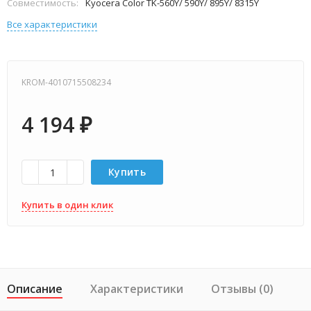
Совместимость:
Kyocera Color TK-560Y/ 590Y/ 895Y/ 8315Y
Все характеристики
KROM-4010715508234
4 194
₽
Купить
Купить в один клик
Описание
Характеристики
Отзывы (0)