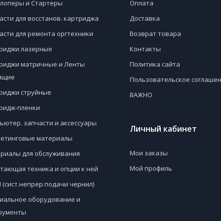
лоперы и Стартеры
Оплата
асти для восстанов. картриджа
Доставка
асти для ремонта оргтехники
Возврат товара
риджи лазерные
Контакты
риджи матричные и Ленты
Политика сайта
ящие
Пользовательское соглаше
риджи струйные
ВАЖНО
ридж-пленки
ьютер. запчасти и аксессуары
Личный кабинет
етинговые материалы
Мои заказы
риалы для обслуживания
Мой профиль
тающая техника и опции к ней
 (сист.непрер.подачи чернил)
иальное оборудование и
рументы