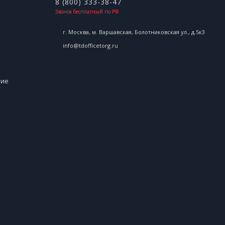
8 (800) 333-38-47
Звонок бесплатный по РФ
г. Москва, м. Варшавская, Болотниковская ул., д.5к3
info@tdofficetorg.ru
ние