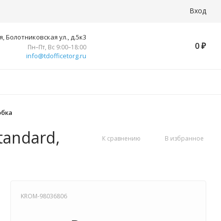
Вход
, Болотниковская ул., д.5к3
0
₽
Пн–Пт, Вс 9:00–18:00
info@tdofficetorg.ru
обка
tandard,
К сравнению
В избранное
KROM-98036806