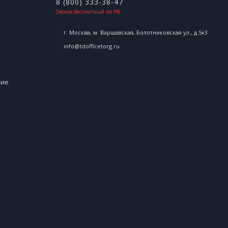
8 (800) 333-38-47
Звонок бесплатный по РФ
г. Москва, м. Варшавская, Болотниковская ул., д.5к3
info@tdofficetorg.ru
ние