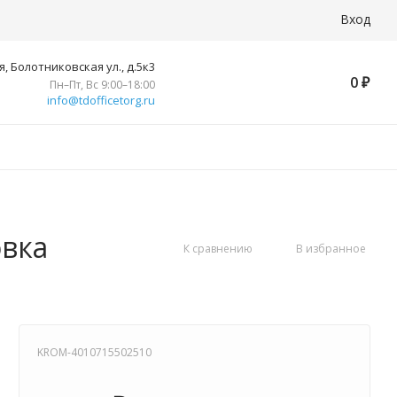
Вход
, Болотниковская ул., д.5к3
0
₽
Пн–Пт, Вс 9:00–18:00
info@tdofficetorg.ru
овка
К сравнению
В избранное
KROM-4010715502510