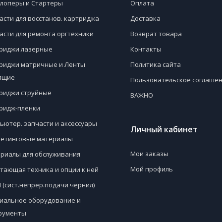
лоперы и Стартеры
Оплата
асти для восстанов. картриджа
Доставка
асти для ремонта оргтехники
Возврат товара
риджи лазерные
Контакты
риджи матричные и Ленты
Политика сайта
ящие
Пользовательское соглаше
риджи струйные
ВАЖНО
ридж-пленки
ьютер. запчасти и аксессуары
Личный кабинет
етинговые материалы
Мои заказы
риалы для обслуживания
Мой профиль
тающая техника и опции к ней
 (сист.непрер.подачи чернил)
иальное оборудование и
рументы