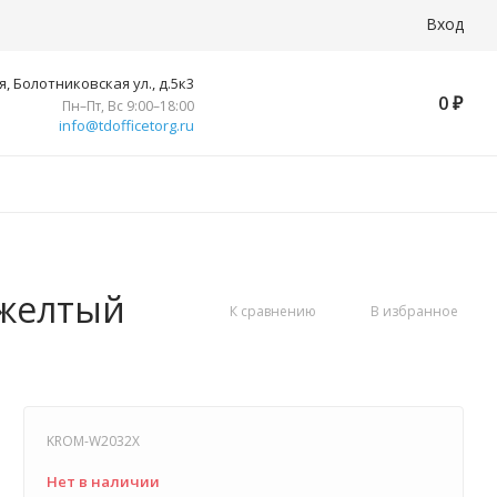
Вход
, Болотниковская ул., д.5к3
0
₽
Пн–Пт, Вс 9:00–18:00
info@tdofficetorg.ru
 желтый
К сравнению
В избранное
KROM-W2032X
Нет в наличии