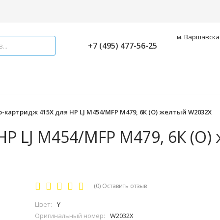
м. Варшавская
+7 (495) 477-56-25
-картридж 415X для HP LJ M454/MFP M479, 6К (O) желтый W2032X
HP LJ M454/MFP M479, 6К (O)
(0)
Оставить отзыв
Цвет:
Y
Оригинальный номер:
W2032X