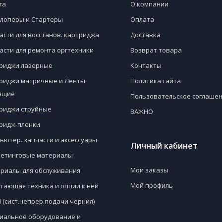
га
О компании
лоперы и Стартеры
Оплата
асти для восстанов. картриджа
Доставка
асти для ремонта оргтехники
Возврат товара
риджи лазерные
Контакты
риджи матричные и Ленты
Политика сайта
ящие
Пользовательское соглаше
риджи струйные
ВАЖНО
ридж-пленки
ьютер. запчасти и аксессуары
Личный кабинет
етинговые материалы
Мои заказы
риалы для обслуживания
Мой профиль
тающая техника и опции к ней
 (сист.непрер.подачи чернил)
иальное оборудование и