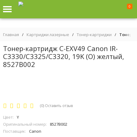
0
Главная
/
Картриджи лазерные
/
Тонер-картриджи
/
Тонер-ка
Тонер-картридж C-EXV49 Canon IR-
C3330/C3325/C3320, 19K (О) желтый,
8527B002
(0)
Оставить отзыв
Цвет:
Y
Оригинальный номер:
8527B002
Поставщик:
Canon