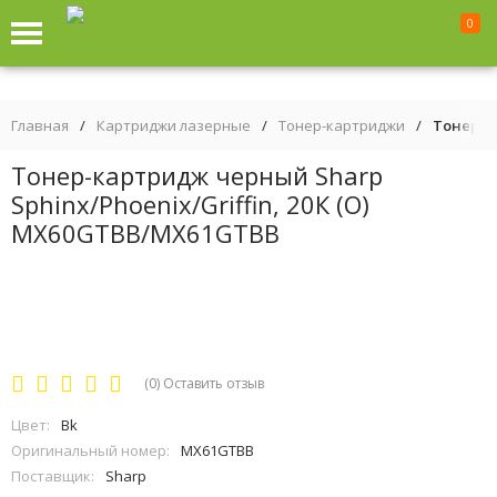
0
Главная
/
Картриджи лазерные
/
Тонер-картриджи
/
Тонер-ка
Тонер-картридж черный Sharp
Sphinx/Phoenix/Griffin, 20К (О)
MX60GTBB/MX61GTBB
(0)
Оставить отзыв
Цвет:
Bk
Оригинальный номер:
MX61GTBB
Поставщик:
Sharp