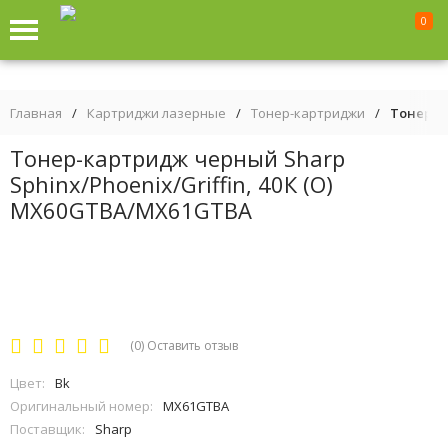
0
Главная
/
Картриджи лазерные
/
Тонер-картриджи
/
Тонер-к
Тонер-картридж черный Sharp
Sphinx/Phoenix/Griffin, 40К (О)
MX60GTBA/MX61GTBA
(0)
Оставить отзыв
Цвет:
Bk
Оригинальный номер:
MX61GTBA
Поставщик:
Sharp