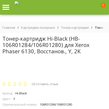
0
Главная
/
Картриджи лазерные
/
Тонер-картриджи
/
Тонер-ка
Тонер-картридж Hi-Black (HB-
106R01284/106R01280) для Xerox
Phaser 6130, Восстанов., Y, 2K
(0)
Оставить отзыв
Бренд:
Hi-Black
Цвет:
Y
Оригинальный номер:
106R01284/106R01280