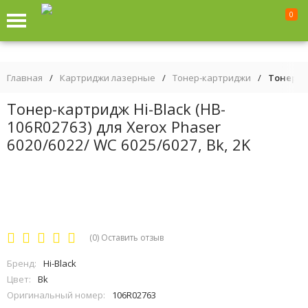
0
Главная
/
Картриджи лазерные
/
Тонер-картриджи
/
Тонер-ка
Тонер-картридж Hi-Black (HB-
106R02763) для Xerox Phaser
6020/6022/ WC 6025/6027, Bk, 2K
(0)
Оставить отзыв
Бренд:
Hi-Black
Цвет:
Bk
Оригинальный номер:
106R02763