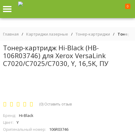
0
Главная
/
Картриджи лазерные
/
Тонер-картриджи
/
Тонер-ка
Тонер-картридж Hi-Black (HB-
106R03746) для Xerox VersaLink
C7020/C7025/C7030, Y, 16,5K, ПУ
(0)
Оставить отзыв
Бренд:
Hi-Black
Цвет:
Y
Оригинальный номер:
106R03746