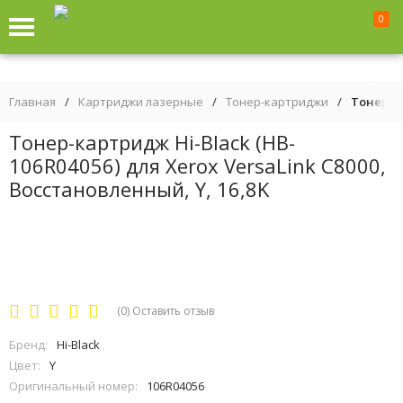
0
Главная
/
Картриджи лазерные
/
Тонер-картриджи
/
Тонер-ка
Тонер-картридж Hi-Black (HB-
106R04056) для Xerox VersaLink C8000,
Восстановленный, Y, 16,8K
(0)
Оставить отзыв
Бренд:
Hi-Black
Цвет:
Y
Оригинальный номер:
106R04056