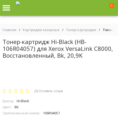
0
Главная
/
Картриджи лазерные
/
Тонер-картриджи
/
Тонер-ка
Тонер-картридж Hi-Black (HB-
106R04057) для Xerox VersaLink C8000,
Восстановленный, Bk, 20,9K
(0)
Оставить отзыв
Бренд:
Hi-Black
Цвет:
BK
Оригинальный номер:
106R04057