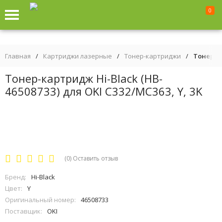
0
Главная
/
Картриджи лазерные
/
Тонер-картриджи
/
Тонер-ка
Тонер-картридж Hi-Black (HB-
46508733) для OKI C332/MC363, Y, 3K
(0)
Оставить отзыв
Бренд:
Hi-Black
Цвет:
Y
Оригинальный номер:
46508733
Поставщик:
OKI