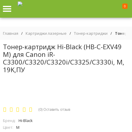
0
Главная
/
Картриджи лазерные
/
Тонер-картриджи
/
Тонер-ка
Тонер-картридж Hi-Black (HB-C-EXV49
M) для Canon iR-
C3300/C3320/C3320i/C3325/C3330i, M,
19K,ПУ
(0)
Оставить отзыв
Бренд:
Hi-Black
Цвет:
M