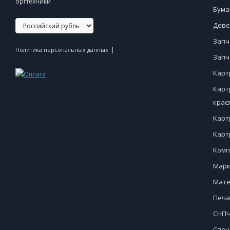
оргтехники
Бума
Деве
Запч
|
Политика персональных данных
Запч
Карт
Карт
крас
Карт
Карт
Комп
Марк
Мате
Печа
СНПЧ
Спец