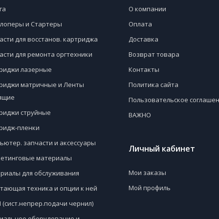
га
О компании
лоперы и Стартеры
Оплата
асти для восстанов. картриджа
Доставка
асти для ремонта оргтехники
Возврат товара
риджи лазерные
Контакты
риджи матричные и Ленты
Политика сайта
ящие
Пользовательское соглаше
риджи струйные
ВАЖНО
ридж-пленки
ьютер. запчасти и аксессуары
Личный кабинет
етинговые материалы
Мои заказы
риалы для обслуживания
Мой профиль
тающая техника и опции к ней
 (сист.непрер.подачи чернил)
иальное оборудование и