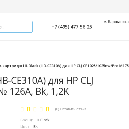
м. Варшавская
+7 (495) 477-56-25
-картридж Hi-Black (HB-CE310A) для HP CLJ CP1025/1025nw/Pro M175, 
HB-CE310A) для HP CLJ
 126A, Bk, 1,2K
(0)
Оставить отзыв
Бренд:
Hi-Black
Цвет:
Bk