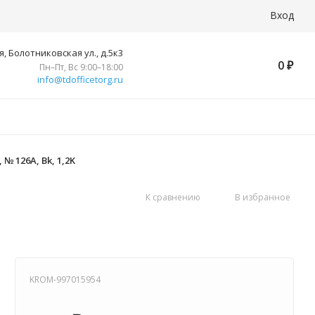
Вход
, Болотниковская ул., д.5к3
0
₽
Пн–Пт, Вс 9:00–18:00
info@tdofficetorg.ru
№ 126A, Bk, 1,2K
К сравнению
В избранное
KROM-997015954