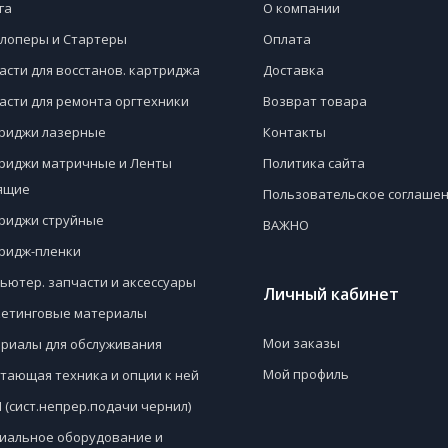
га
О компании
лоперы и Стартеры
Оплата
асти для восстанов. картриджа
Доставка
асти для ремонта оргтехники
Возврат товара
риджи лазерные
Контакты
риджи матричные и Ленты
Политика сайта
ящие
Пользовательское соглаше
риджи струйные
ВАЖНО
ридж-пленки
ьютер. запчасти и аксессуары
Личный кабинет
етинговые материалы
Мои заказы
риалы для обслуживания
Мой профиль
тающая техника и опции к ней
 (сист.непрер.подачи чернил)
иальное оборудование и