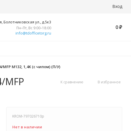
Вход
, Болотниковская ул., д.5к3
0
₽
Пн–Пт, Вс 9:00–18:00
info@tdofficetorg.ru
/MFP M132, 1,4K (с чипом) (П/У)
04/MFP
К сравнению
В избранное
KROM-797026710p
Нет в наличии