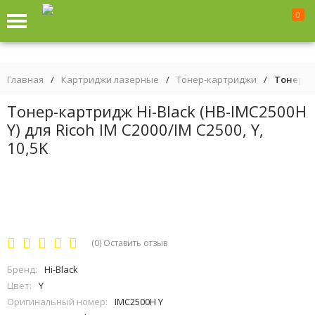
0
Главная
/
Картриджи лазерные
/
Тонер-картриджи
/
Тонер-ка
Тонер-картридж Hi-Black (HB-IMC2500H
Y) для Ricoh IM C2000/IM C2500, Y,
10,5K
(0)
Оставить отзыв
Бренд:
Hi-Black
Цвет:
Y
Оригинальный номер:
IMC2500H Y