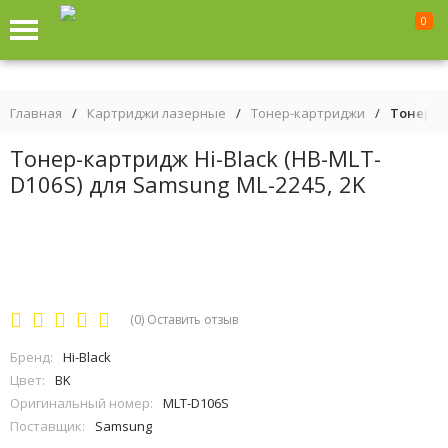
0
Главная
/
Картриджи лазерные
/
Тонер-картриджи
/
Тонер-ка
Тонер-картридж Hi-Black (HB-MLT-
D106S) для Samsung ML-2245, 2K
(0)
Оставить отзыв
Бренд:
Hi-Black
Цвет:
BK
Оригинальный номер:
MLT-D106S
Поставщик:
Samsung