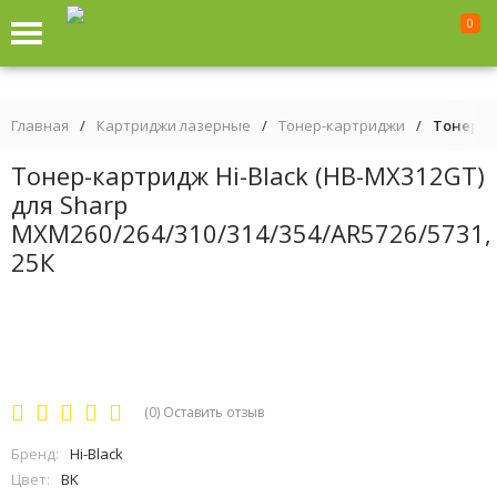
0
Главная
/
Картриджи лазерные
/
Тонер-картриджи
/
Тонер-ка
Тонер-картридж Hi-Black (HB-MX312GT)
для Sharp
MXM260/264/310/314/354/AR5726/5731,
25К
(0)
Оставить отзыв
Бренд:
Hi-Black
Цвет:
BK