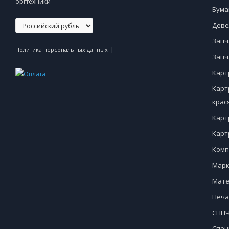
оргтехники
Бума
Деве
Запч
|
Политика персональных данных
Запч
Карт
Карт
крас
Карт
Карт
Комп
Марк
Мате
Печа
СНПЧ
Спец