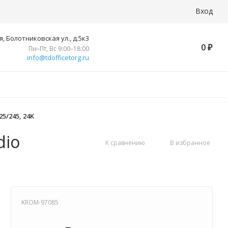
Вход
, Болотниковская ул., д.5к3
0
₽
Пн–Пт, Вс 9:00–18:00
info@tdofficetorg.ru
5/245, 24K
dio
К сравнению
В избранное
KROM-97085