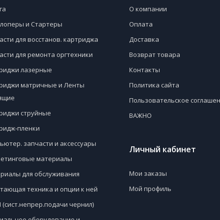
га
О компании
лоперы и Стартеры
Оплата
асти для восстанов. картриджа
Доставка
асти для ремонта оргтехники
Возврат товара
риджи лазерные
Контакты
риджи матричные и Ленты
Политика сайта
ящие
Пользовательское соглаше
риджи струйные
ВАЖНО
ридж-пленки
ьютер. запчасти и аксессуары
Личный кабинет
етинговые материалы
Мои заказы
риалы для обслуживания
Мой профиль
тающая техника и опции к ней
 (сист.непрер.подачи чернил)
иальное оборудование и