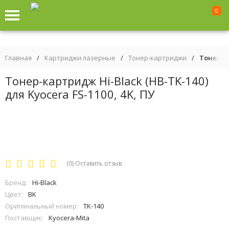
0
Главная
/
Картриджи лазерные
/
Тонер-картриджи
/
Тонер-ка
Тонер-картридж Hi-Black (HB-TK-140)
для Kyocera FS-1100, 4K, ПУ
(0)
Оставить отзыв
Бренд:
Hi-Black
Цвет:
BK
Оригинальный номер:
TK-140
Поставщик:
Kyocera-Mita