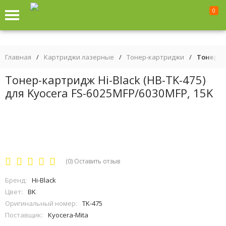
0
Главная
/
Картриджи лазерные
/
Тонер-картриджи
/
Тонер-ка
Тонер-картридж Hi-Black (HB-TK-475)
для Kyocera FS-6025MFP/6030MFP, 15K
(0)
Оставить отзыв
Бренд:
Hi-Black
Цвет:
BK
Оригинальный номер:
TK-475
Поставщик:
Kyocera-Mita