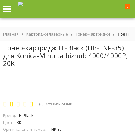
0
Главная
/
Картриджи лазерные
/
Тонер-картриджи
/
Тонер-ка
Тонер-картридж Hi-Black (HB-TNP-35)
для Konica-Minolta bizhub 4000/4000P,
20K
(0)
Оставить отзыв
Бренд:
Hi-Black
Цвет:
BK
Оригинальный номер:
TNP-35