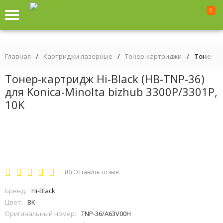
0
Главная
/
Картриджи лазерные
/
Тонер-картриджи
/
Тонер-ка
Тонер-картридж Hi-Black (HB-TNP-36)
для Konica-Minolta bizhub 3300P/3301P,
10K
(0)
Оставить отзыв
Бренд:
Hi-Black
Цвет:
BK
Оригинальный номер:
TNP-36/A63V00H