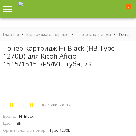
0
Главная
/
Картриджи лазерные
/
Тонер-картриджи
/
Тонер-ка
Тонер-картридж Hi-Black (HB-Type
1270D) для Ricoh Aficio
1515/1515F/PS/MF, туба, 7K
(0)
Оставить отзыв
Бренд:
Hi-Black
Цвет:
Bk
Оригинальный номер:
Type 1270D